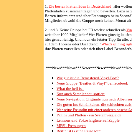
1.
Die besten Plattenläden in Deutschland
: Hier wolle
Plattenläden zusammentragen und bewerten. Dazu natür
Börsen informieren und über Erahrungen beim Secondh
Mitglieder, obwohl die Gruppe noch keinen Monat alt i
2. und 3. Keine Gruppe bei FB wächst schneller als
Vin
weit über 1000 Mitglieder! Wer Platten günstig kaufe
hier genau richtig. Und noch ein letzter Tipp für alle,
auf dem Thorens oder Dual dreht: "
What's spining rig
ihre Platten vorstellen oder sich über Label-Besonderh
***News***News***News***News***News***Ne
Wie gut ist die Remastered-Vinyl-Box?
Neue Gruppe "Beatles & Vinyl" bei facebook
What the hell is...
Nun auch Sampler neu sortiert
Neue Navigation: Originale nun nach Alben sor
Die guten ins Schränkchen, die schlechten aufs 
Wer seine Freundin mit einer anderen bescheißt.
Panini und Platten - ein Systemvergleich
Lennons und Yokos Ergüsse auf Zapple
MFSL-Pressungen
Berlin ist (k)eine Reise wert