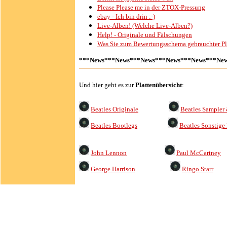
Please Please me in der ZTOX-Pressung
ebay - Ich bin drin :-)
Live-Alben! (Welche Live-Alben?)
Help! - Originale und Fälschungen
Was Sie zum Bewertungsschema gebrauchter Pla
***News***News***News***News***News***Ne
Und hier geht es zur
Plattenübersicht
:
Beatles Originale
Beatles Sampler
Beatles Bootlegs
Beatles Sonstige 
John Lennon
Paul McCartney
George Harrison
Ringo Starr