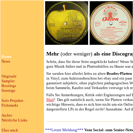
Mehr
(oder weniger)
als eine Discogra
Home
News
Schön, dass Sie diese Seite angeklickt haben! Wenn S
gute Musik früher mal in Plattenhüllen zu Hause war a
Sie werden hier allerlei Infos zu alten
Beatles-Platten
Originale
in Vinyl, zum Auktionsbeschiss bei ebay und ein paar
Sampler
garantiert subjektiv, ohne jeglichen pädagogischen W
Bootlegs
beim Sammeln, Kaufen und Verkaufen verewige ich r
Sonstige
Falls Sie Anmerkungen, Kritik oder Ergänzungen auf La
Mail
! Das gilt natürlich auch, wenn Sie
Platten verka
Solo-Projekte
wichtige Hinweis, dass es sich hier nicht um ein Onl
Flohmarkt
dargestellten LPs in der Regel
nicht
! Ausnahme: Auf 
Archiv
Nützliche Links
***Letzte Meldung***
Vom Social- zum Senior-Netwo
Über mich